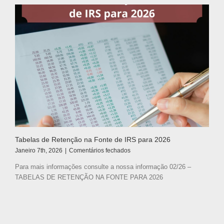
Tabelas de Retenção na Fonte de IRS para 2026
em
Janeiro 7th, 2026
|
Comentários fechados
Tabelas
Para mais informações consulte a nossa informação 02/26 –
de
TABELAS DE RETENÇÃO NA FONTE PARA 2026
Retenção
na
Fonte
de
IRS
para