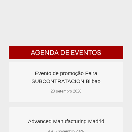
Evento de promoção Feira
Saiba mais aqui
SUBCONTRATACION Bilbao
Mais informações
23 setembro 2026
Saiba mais aqui
Advanced Manufacturing Madrid
Mais informações
4 e 5 novembro 2026